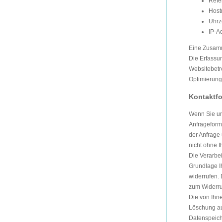
Refe
Host
Uhrz
IP-A
Eine Zusamm
Die Erfassun
Websitebetre
Optimierung
Kontaktfo
Wenn Sie un
Anfrageform
der Anfrage 
nicht ohne I
Die Verarbei
Grundlage Ih
widerrufen. 
zum Widerru
Die von Ihn
Löschung auf
Datenspeich