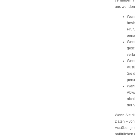
verlangen. 
uns wenden.
Wenn
bestr
Prüf
pers
Wenn
gesc
verl
Wenn
Ausü
Sie 
pers
Wenn
Abwä
nich
der 
Wenn Sie di
Daten – von
Ausübung od
natürlichen 