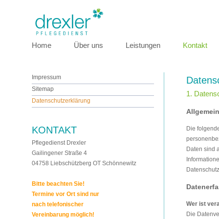
Home
Über uns
Leistungen
Kontakt
Impressum
Datens
Sitemap
1. Datensc
Datenschutzerklärung
Allgemei
KONTAKT
Die folgend
personenbe
Pflegedienst Drexler
Daten sind a
Gailingener Straße 4
Information
04758 Liebschützberg OT Schönnewitz
Datenschutz
Bitte beachten Sie!
Datenerfa
Termine vor Ort sind nur
Wer ist ver
nach telefonischer
Die Datenve
Vereinbarung möglich!