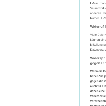
E-Mail: mail
Verantwortli
anderen übe
Namen, E-Ma
Widerruf 
Viele Datenv
können eine 
Mitteilung p
Datenverarb
Widerspru
gegen Dir
Wenn die Da
haben Sie j
gegen die V
auch für ei
denen eine 
Widerspruch
verarbeiten