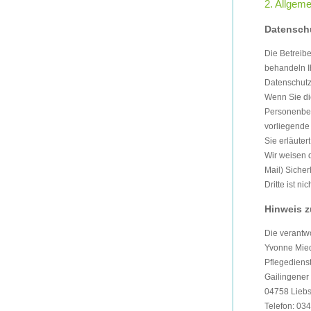
2. Allgeme
Datensch
Die Betreibe
behandeln I
Datenschutz
Wenn Sie di
Personenbez
vorliegende 
Sie erläute
Wir weisen d
Mail) Sicher
Dritte ist ni
Hinweis z
Die verantwo
Yvonne Mie
Pflegedienst
Gailingener
04758 Lieb
Telefon: 03