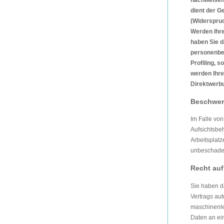
nachweisen,
dient der 
(Widerspruc
Werden Ihre
haben Sie d
personenbez
Profiling, 
werden Ihr
Direktwerb
Beschwerd
Im Falle vo
Aufsichtsbeh
Arbeitsplat
unbeschadet
Recht auf
Sie haben da
Vertrags aut
maschinenle
Daten an ein