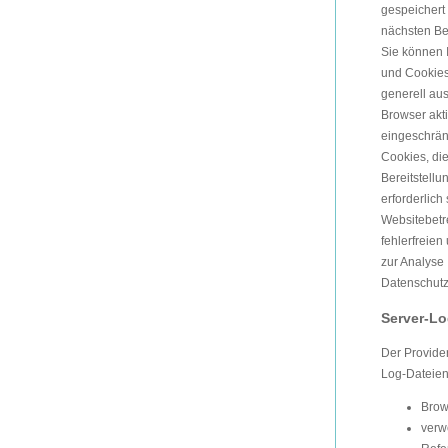
gespeichert
nächsten B
Sie können 
und Cookies
generell au
Browser akti
eingeschränk
Cookies, di
Bereitstellu
erforderlich
Websitebetre
fehlerfreien
zur Analyse 
Datenschutz
Server-Lo
Der Provider
Log-Dateien,
Brow
verw